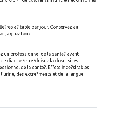
ts d’OGM, de colorants artificiels et d’arômes
lle?res a? table par jour. Conservez au
er, agitez bien.
tez un professionnel de la sante? avant
de diarrhe?e, re?duisez la dose. Si les
ssionnel de la sante?. Effets inde?sirables
l’urine, des excre?ments et de la langue.