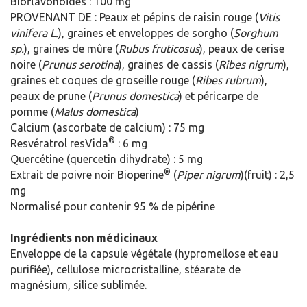
Bioflavonoïdes : 100 mg
PROVENANT DE : Peaux et pépins de raisin rouge (
Vitis
vinifera L.
), graines et enveloppes de sorgho (
Sorghum
sp.
), graines de mûre (
Rubus fruticosus
), peaux de cerise
noire (
Prunus serotina
), graines de cassis (
Ribes nigrum
),
graines et coques de groseille rouge (
Ribes rubrum
),
peaux de prune (
Prunus domestica
) et péricarpe de
pomme (
Malus domestica
)
Calcium (ascorbate de calcium) : 75 mg
®
Resvératrol resVida
: 6 mg
Quercétine (quercetin dihydrate) : 5 mg
®
Extrait de poivre noir Bioperine
(
Piper nigrum
)(fruit) : 2,5
mg
Normalisé pour contenir 95 % de pipérine
Ingrédients non médicinaux
Enveloppe de la capsule végétale (hypromellose et eau
purifiée), cellulose microcristalline, stéarate de
magnésium, silice sublimée.